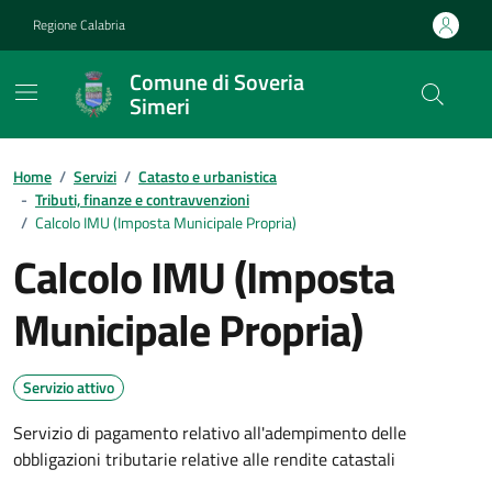
Vai ai contenuti
Vai al footer
Regione Calabria
Comune di Soveria
Simeri
Home
/
Servizi
/
Catasto e urbanistica
-
Tributi, finanze e contravvenzioni
/
Calcolo IMU (Imposta Municipale Propria)
Calcolo IMU (Imposta
Municipale Propria)
Servizio attivo
Servizio di pagamento relativo all'adempimento delle
obbligazioni tributarie relative alle rendite catastali