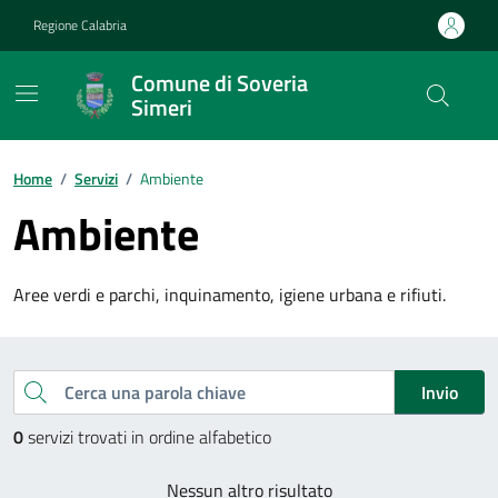
Vai ai contenuti
Vai al footer
Regione Calabria
Comune di Soveria
Simeri
Home
/
Servizi
/
Ambiente
Ambiente
Aree verdi e parchi, inquinamento, igiene urbana e rifiuti.
Esplora tutti i servizi
Cerca una parola chiave
Invio
0
servizi trovati in ordine alfabetico
Nessun altro risultato