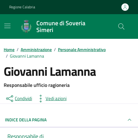
Vai ai contenuti
Vai al footer
Regione Calabria
Comune di Soveria
Simeri
Home
/
Amministrazione
/
Personale Amministrativo
/
Giovanni Lamanna
Giovanni Lamanna
Responsabile ufficio ragioneria
Condividi
Vedi azioni
INDICE DELLA PAGINA
Responsabile di