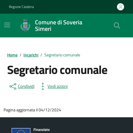
Vai ai contenuti
Vai al footer
Regione Calabria
Comune di Soveria
Simeri
Home
/
Incarichi
/
Segretario comunale
Segretario comunale
Condividi
Vedi azioni
Pagina aggiornata il 04/12/2024