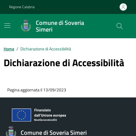
Vai ai contenuti
Vai al footer
Regione Calabria
Comune di Soveria
Simeri
Home
/
Dichiarazione di Accessibilità
Dichiarazione di Accessibilità
Pagina aggiornata il 13/09/2023
Comune di Soveria Simeri